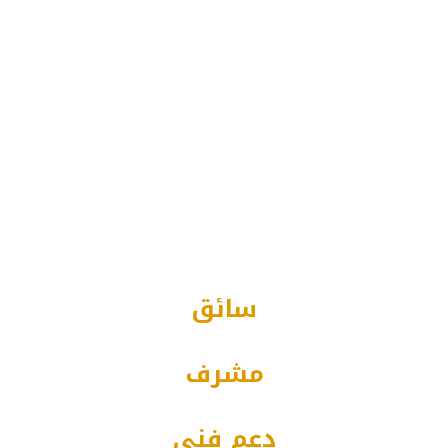
للنقل
يتميز فريق العمل بكفاءة ومهارة عالية وخبرات
تأهله في العمل بمجال النقل والدراية الكاملة لإنجاز
الأعمال والالتزام بالخطة لتحقيق النجاح وتقديم
خدمة تليق بالعملاء من حيث السلامة والأمان
ومرخصين بمزاولة المهنة حسب اللوائح والأنظمة،
وفريق إداري مؤهل ومتمرس في متابعة الأعمال
وتحقيق الأهداف.
سائق
مشرف
دعم فني